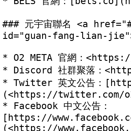
* BELS 官網：[bels.co](ht
### 元宇宙聯名 <a href="#g
id="guan-fang-lian-jie"
* O2 META 官網：<https://
* Discord 社群聚落：<https
* Twitter 英文公告：[https
(<https://twitter.com/o
* Facebook 中文公告：
[https://www.facebook.c