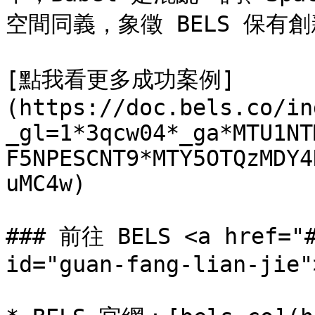
空間同義，象徵 BELS 保有
[點我看更多成功案例]
(https://doc.bels.co/in
_gl=1*3qcw04*_ga*MTU1NT
F5NPESCNT9*MTY5OTQzMDY4
uMC4w)

### 前往 BELS <a href="#
id="guan-fang-lian-jie"