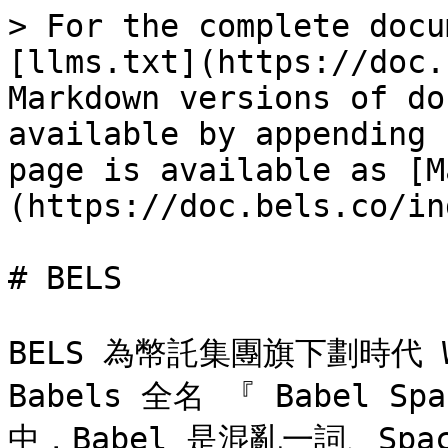
> For the complete docu
[llms.txt](https://doc.
Markdown versions of do
available by appending 
page is available as [M
(https://doc.bels.co/in
# BELS

BELS 為幣託集團旗下劃時代 
Babels 全名 『 Babel
中，Babel 是混亂一詞、S