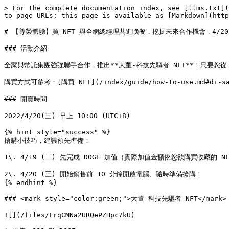
> For the complete documentation index, see [llms.txt](
to page URLs; this page is available as [Markdown](http
# 【尊榮體驗】買 NFT 與全網總經理共進晚餐，挖掘未來合作機會，4/20 
### 活動介紹

全家與幣託集團強強聯手合作，推出**大董-科技先驅者 NFT**！只要您從
購買方式可參考：[購買 NFT](/index/guide/how-to-use.md#di-san-
### 開賣時間

2022/4/20(三) 早上 10:00 (UTC+8)

{% hint style="success" %}

搶購小技巧，建議預先準備：

1\. 4/19 (二) 先完成 DOGE 加值（實際加值金額依您欲購買收藏的 NF
2\. 4/20 (三) 開始銷售前 10 分鐘開啟電腦、隨時準備搶購！

{% endhint %}

### <mark style="color:green;">大董-科技先驅者 NFT</mark>

![](/files/FrqCMNa2URQePZHpc7kU)
