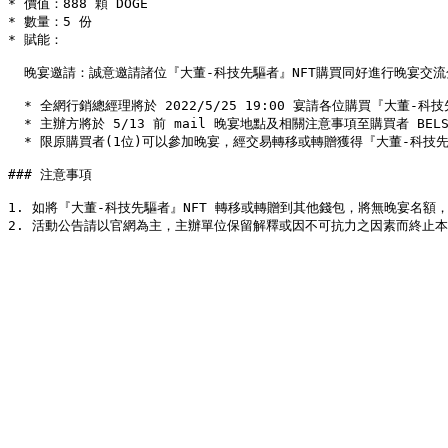
* 價值：888 顆 DOGE

* 數量：5 份

* 賦能：

  晚宴邀請：誠意邀請諸位『大董-科技先驅者』NFT購買同好進行晚宴交流分享，探討 NFT 及區塊鏈未來運用及企業彼此合作機會。

  * 全網行銷總經理將於 2022/5/25 19:00 宴請各位購買『大董-科技先驅者』NFT 的支持者共聚晚宴與交流，宴會地點待定預計位於雙北市。

  * 主辦方將於 5/13 前 mail 晚宴地點及相關注意事項至購買者 BELS 會員帳號次之 Gmail，敬請注意及回覆，以利保留宴會名額。

  * 限原購買者(1位)可以參加晚宴，經交易轉移或轉贈獲得『大董-科技先驅者』NFT 者並無晚宴名額。

### 注意事項

1. 如將『大董-科技先驅者』NFT 轉移或轉贈到其他錢包，將無晚宴名額